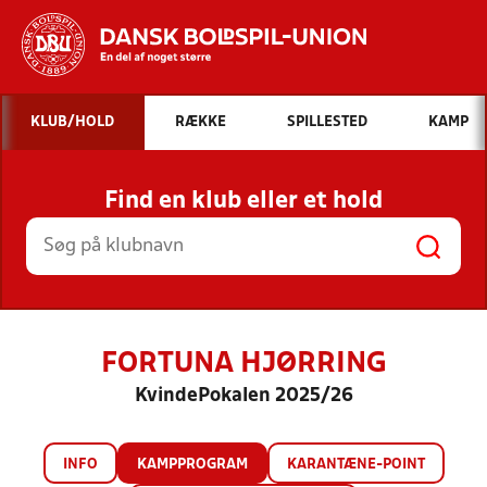
Hvad vil du søge efter?
KLUB/HOLD
RÆKKE
SPILLESTED
KAMP
INDHOLD OG NYHEDER
Find en klub eller et hold
STILLINGER, RESULTATER, KLUBBER OG
HOLD
FORTUNA HJØRRING
KvindePokalen 2025/26
INFO
KAMPPROGRAM
KARANTÆNE-POINT