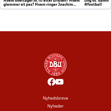
Hvem overtager nr.10 efter Eriksen? Hvem
Ung vs. Gamm
glemmer sit pas? Hvem ringer Joachim
#football
altid til efter kampe?
Nyhedsbreve
Nyheder