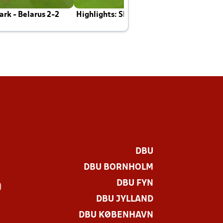
rk - Belarus 2-2
Highlights: Skotland - Danmark 4-2
J
E
DBU
DBU BORNHOLM
DBU FYN
)
DBU JYLLAND
DBU KØBENHAVN