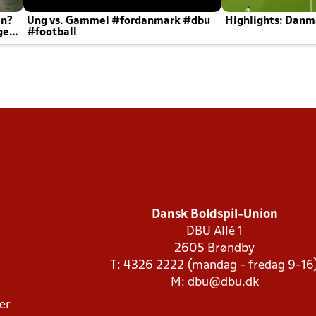
en?
Ung vs. Gammel #fordanmark #dbu
Highlights: Danma
ger
#football
Dansk Boldspil-Union
DBU Allé 1
2605 Brøndby
T: 4326 2222 (mandag - fredag 9-16
M:
dbu@dbu.dk
ger