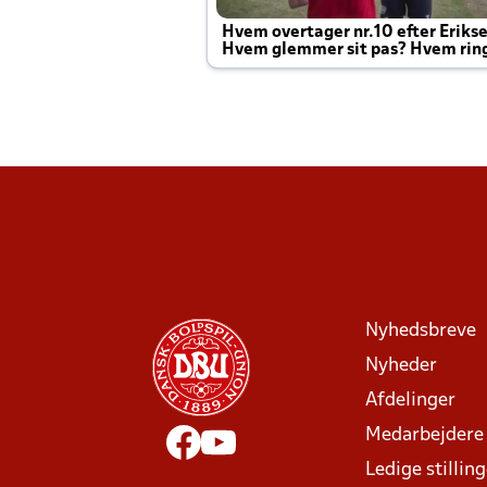
Hvem overtager nr.10 efter Eriks
Hvem glemmer sit pas? Hvem rin
Joachim altid til efter kampe?
Nyhedsbreve
Nyheder
Afdelinger
Medarbejdere
Ledige stillin