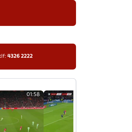
tlf:
4326 2222
01:58
01:58