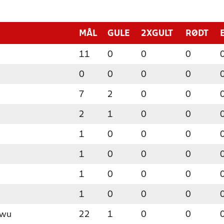
MÅL
GULE
2XGULT
RØDT
11
0
0
0
0
0
0
0
7
2
0
0
2
1
0
0
1
0
0
0
1
0
0
0
1
0
0
0
1
0
0
0
kwu
22
1
0
0