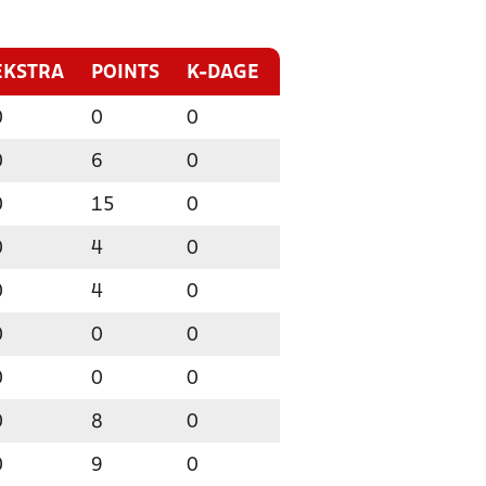
EKSTRA
POINTS
K-DAGE
0
0
0
0
6
0
0
15
0
0
4
0
0
4
0
0
0
0
0
0
0
0
8
0
0
9
0