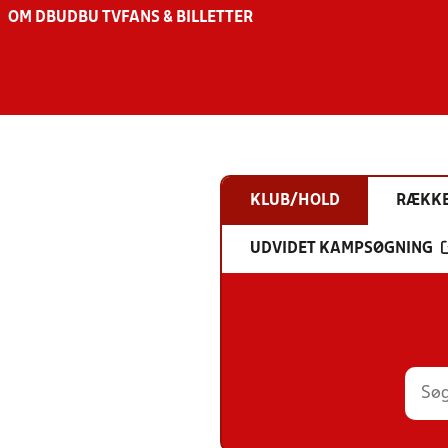
OM DBU
DBU TV
FANS & BILLETTER
KLUB/HOLD
RÆKK
UDVIDET KAMPSØGNING