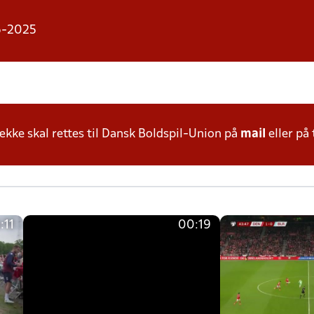
06-2025
ke skal rettes til Dansk Boldspil-Union på
mail
eller på 
:11
00:19