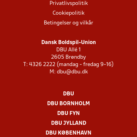
Privatlivspolitik
Cookiepolitik
Betingelser og vilkår
Dansk Boldspil-Union
DBU Allé 1
2605 Brøndby
T: 4326 2222 (mandag - fredag 9-16)
M:
dbu@dbu.dk
DBU
DBU BORNHOLM
DBU FYN
DBU JYLLAND
DBU KØBENHAVN