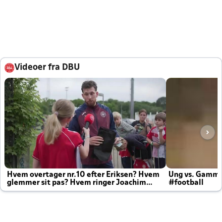
Videoer fra DBU
Hvem overtager nr.10 efter Eriksen? Hvem
Ung vs. Gamm
glemmer sit pas? Hvem ringer Joachim
#football
altid til efter kampe?