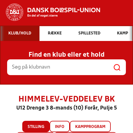
Hvad vil du søge efter?
KLUB/HOLD
RÆKKE
SPILLESTED
KAMP
INDHOLD OG NYHEDER
Find en klub eller et hold
STILLINGER, RESULTATER, KLUBBER OG
HOLD
HIMMELEV-VEDDELEV BK
U12 Drenge 3 8-mands (10) Forår, Pulje 5
STILLING
INFO
KAMPPROGRAM