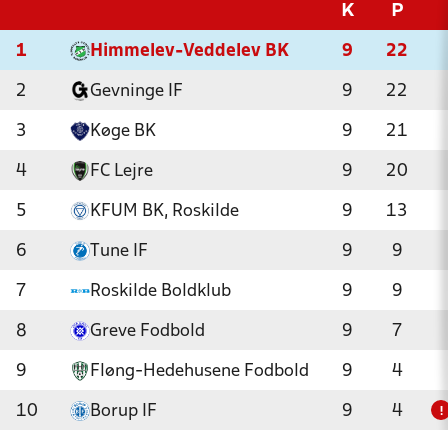
K
P
1
Himmelev-Veddelev BK
9
22
2
Gevninge IF
9
22
3
Køge BK
9
21
4
FC Lejre
9
20
5
KFUM BK, Roskilde
9
13
6
Tune IF
9
9
7
Roskilde Boldklub
9
9
8
Greve Fodbold
9
7
9
Fløng-Hedehusene Fodbold
9
4
10
Borup IF
9
4
!