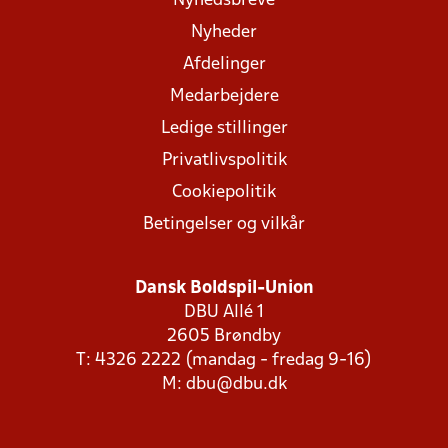
Nyhedsbreve
Nyheder
Afdelinger
Medarbejdere
Ledige stillinger
Privatlivspolitik
Cookiepolitik
Betingelser og vilkår
Dansk Boldspil-Union
DBU Allé 1
2605 Brøndby
T: 4326 2222 (mandag - fredag 9-16)
M:
dbu@dbu.dk