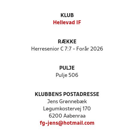
KLUB
Hellevad IF
RÆKKE
Herresenior C 7:7 - Forår 2026
PULJE
Pulje 506
KLUBBENS POSTADRESSE
Jens Grønnebæk
Løgumkostervej 170
6200 Aabenraa
fg-jens@hotmail.com