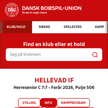
Hvad vil du søge efter?
KLUB/HOLD
RÆKKE
SPILLESTED
KAMP
INDHOLD OG NYHEDER
Find en klub eller et hold
STILLINGER, RESULTATER, KLUBBER OG
HOLD
HELLEVAD IF
Herresenior C 7:7 - Forår 2026, Pulje 506
STILLING
INFO
KAMPPROGRAM