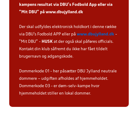
kampens resultat via DBU’s Fodbold App eller via
”Mit DBU” på
www.dbujylland.dk
.
Der skal udfyldes elektronisk holdkort i denne række
via DBU's Fodbold APP eller på
www.dbujylland.dk
-
"Mit DBU" -
HUSK
at der også skal påføres officials.
Kontakt din klub såfremt du ikke har fået tildelt
brugernavn og adgangskode.
Dommerkode 01 - her påsætter DBU Jylland neutrale
dommere – udgiften afholdes af hjemmeholdet.
Dommerkode 03 - er døm-selv-kampe hvor
hjemmeholdet stiller en lokal dommer.