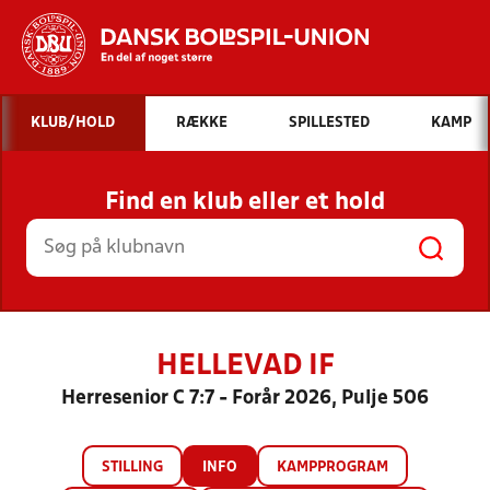
Hvad vil du søge efter?
KLUB/HOLD
RÆKKE
SPILLESTED
KAMP
INDHOLD OG NYHEDER
Find en klub eller et hold
STILLINGER, RESULTATER, KLUBBER OG
HOLD
HELLEVAD IF
Herresenior C 7:7 - Forår 2026, Pulje 506
STILLING
INFO
KAMPPROGRAM