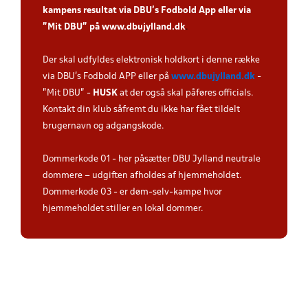
kampens resultat via DBU’s Fodbold App eller via
”Mit DBU” på
www.dbujylland.dk
.
Der skal udfyldes elektronisk holdkort i denne række
via DBU's Fodbold APP eller på
www.dbujylland.dk
-
"Mit DBU" -
HUSK
at der også skal påføres officials.
Kontakt din klub såfremt du ikke har fået tildelt
brugernavn og adgangskode.
Dommerkode 01 - her påsætter DBU Jylland neutrale
dommere – udgiften afholdes af hjemmeholdet.
Dommerkode 03 - er døm-selv-kampe hvor
hjemmeholdet stiller en lokal dommer.