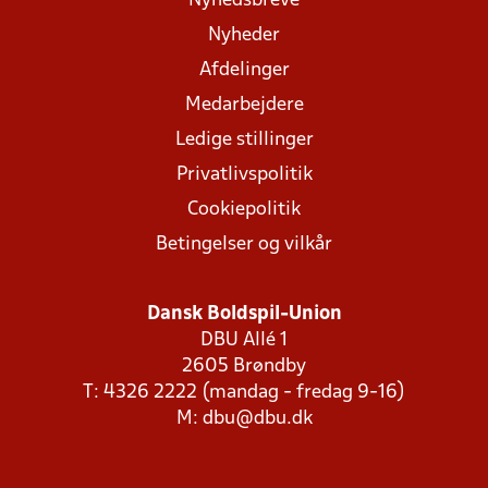
Nyhedsbreve
Nyheder
Afdelinger
Medarbejdere
Ledige stillinger
Privatlivspolitik
Cookiepolitik
Betingelser og vilkår
Dansk Boldspil-Union
DBU Allé 1
2605 Brøndby
T: 4326 2222 (mandag - fredag 9-16)
M:
dbu@dbu.dk