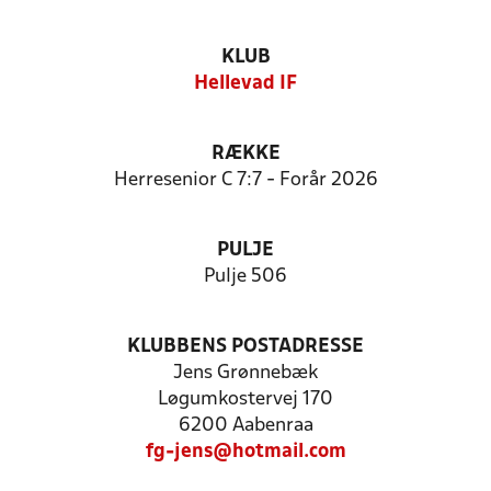
KLUB
Hellevad IF
RÆKKE
Herresenior C 7:7 - Forår 2026
PULJE
Pulje 506
KLUBBENS POSTADRESSE
Jens Grønnebæk
Løgumkostervej 170
6200 Aabenraa
fg-jens@hotmail.com