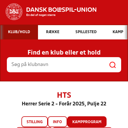
Hvad vil du søge efter?
KLUB/HOLD
RÆKKE
SPILLESTED
KAMP
INDHOLD OG NYHEDER
Find en klub eller et hold
STILLINGER, RESULTATER, KLUBBER OG
HOLD
HTS
Herrer Serie 2 - Forår 2025, Pulje 22
STILLING
INFO
KAMPPROGRAM