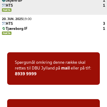
Skjern GF
1
HTS
1
20. JUN. 2025
19:00
HTS
3
Tjæreborg IF
1
Spørgsmål omkring denne række skal
rettes til DBU Jylland på
mail
eller på tlf:
8939 9999