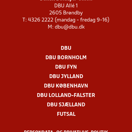
DBU Allé 1
2605 Brøndby
T: 4326 2222 (mandag - fredag 9-16)
M:
dbu@dbu.dk
DBU
DBU BORNHOLM
DBU FYN
DBU JYLLAND
DBU KØBENHAVN
DBU LOLLAND-FALSTER
DBU SJÆLLAND
FUTSAL