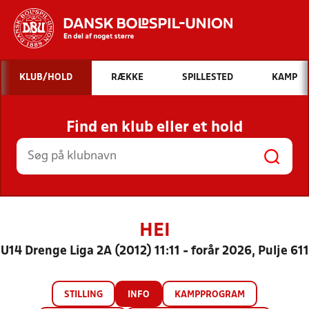
Hvad vil du søge efter?
KLUB/HOLD
RÆKKE
SPILLESTED
KAMP
INDHOLD OG NYHEDER
Find en klub eller et hold
STILLINGER, RESULTATER, KLUBBER OG
HOLD
HEI
U14 Drenge Liga 2A (2012) 11:11 - forår 2026, Pulje 611
STILLING
INFO
KAMPPROGRAM