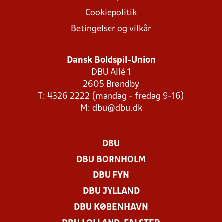
Cookiepolitik
Betingelser og vilkår
Dansk Boldspil-Union
DBU Allé 1
2605 Brøndby
T: 4326 2222 (mandag - fredag 9-16)
M:
dbu@dbu.dk
DBU
DBU BORNHOLM
DBU FYN
DBU JYLLAND
DBU KØBENHAVN