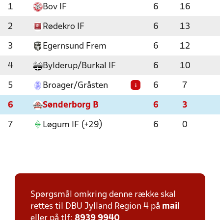
1
Bov IF
6
16
2
Rødekro IF
6
13
3
Egernsund Frem
6
12
4
Bylderup/Burkal IF
6
10
5
Broager/Gråsten
6
7
i
6
Sønderborg B
6
3
7
Løgum IF (+29)
6
0
Spørgsmål omkring denne række skal
rettes til DBU Jylland Region 4 på
mail
eller på tlf:
8939 9940