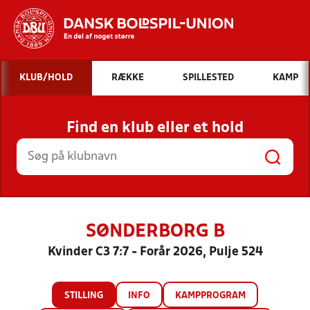
Hvad vil du søge efter?
KLUB/HOLD
RÆKKE
SPILLESTED
KAMP
INDHOLD OG NYHEDER
Find en klub eller et hold
STILLINGER, RESULTATER, KLUBBER OG
HOLD
SØNDERBORG B
Kvinder C3 7:7 - Forår 2026, Pulje 524
STILLING
INFO
KAMPPROGRAM