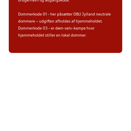
brugernavn og adgangskode.
Dommerkode 01 - her påsætter DBU Jylland neutrale
dommere – udgiften afholdes af hjemmeholdet.
Dommerkode 03 - er døm-selv-kampe hvor
hjemmeholdet stiller en lokal dommer.