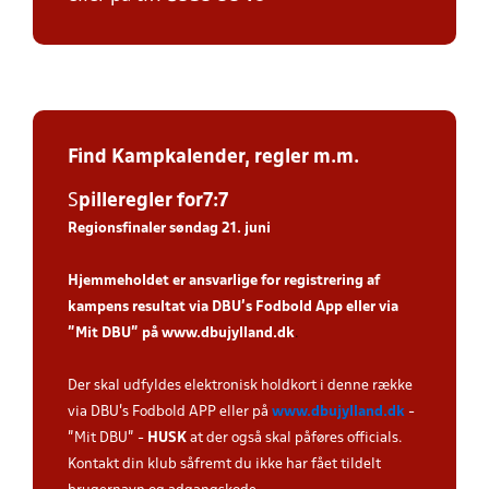
Find Kampkalender,
regler m.m.
S
piller
egler for7:7
Regionsfinaler søndag 21. juni
Hjemmeholdet er ansvarlige for registrering af
kampens resultat via DBU’s Fodbold App eller via
”Mit DBU” på
www.dbujylland.dk
.
Der skal udfyldes elektronisk holdkort i denne række
via DBU's Fodbold APP eller på
www.dbujylland.dk
-
"Mit DBU" -
HUSK
at der også skal påføres officials.
Kontakt din klub såfremt du ikke har fået tildelt