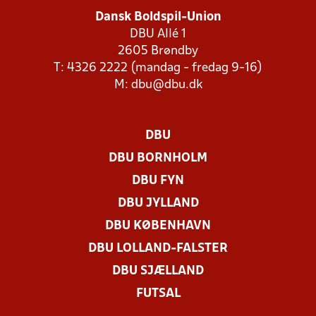
Dansk Boldspil-Union
DBU Allé 1
2605 Brøndby
T: 4326 2222 (mandag - fredag 9-16)
M:
dbu@dbu.dk
DBU
DBU BORNHOLM
DBU FYN
DBU JYLLAND
DBU KØBENHAVN
DBU LOLLAND-FALSTER
DBU SJÆLLAND
FUTSAL