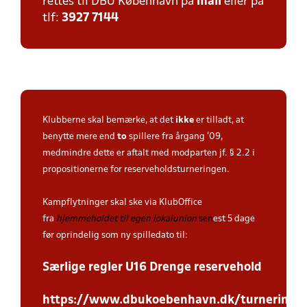
rettes til DBU København på
mail
eller på
tlf:
3927 7144
Klubberne skal bemærke, at det
ikke
er tilladt, at
benytte mere end
to
spillere fra årgang '09,
medmindre dette er aftalt med modparten jf. § 2.2 i
propositionerne for reserveholdsturneringen.
Kampflytninger skal ske via KlubOffice
fra
hjemmeholdet til egen lokalunion
sen
est 5 dage
før oprindelig som ny spilledato til:
Særlige regler U16 Drenge reservehold
https://www.dbukoebenhavn.dk/turneringer