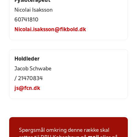
Fysioterapeut
Nicolai Isaksson
60741810
Nicolai.isaksson@fikbold.dk
Holdleder
Jacob Schwabe
/ 21470834
js@fcn.dk
Spørgsmål omkring denne række skal