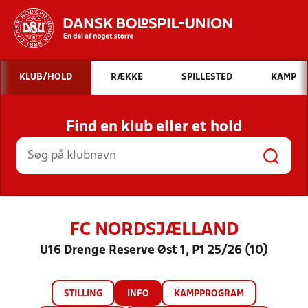
Hvad vil du søge efter?
KLUB/HOLD
RÆKKE
SPILLESTED
KAMP
INDHOLD OG NYHEDER
Find en klub eller et hold
STILLINGER, RESULTATER, KLUBBER OG
HOLD
FC NORDSJÆLLAND
U16 Drenge Reserve Øst 1, P1 25/26 (10)
STILLING
INFO
KAMPPROGRAM