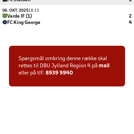
FC Stalden
1
06. OKT. 2025
18:15
Varde IF (1)
2
FC King George
4
Spørgsmål omkring denne række skal
rettes til DBU Jylland Region 4 på
mail
eller på tlf:
8939 9940