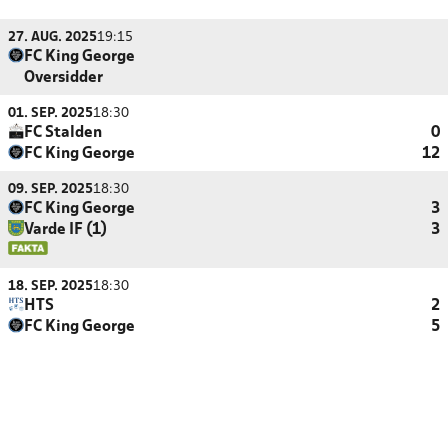
27. AUG. 2025
19:15
FC King George
Oversidder
01. SEP. 2025
18:30
FC Stalden
0
FC King George
12
09. SEP. 2025
18:30
FC King George
3
Varde IF (1)
3
18. SEP. 2025
18:30
HTS
2
FC King George
5