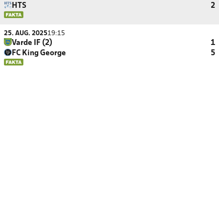
HTS
2
25. AUG. 2025
19:15
Varde IF (2)
1
FC King George
5