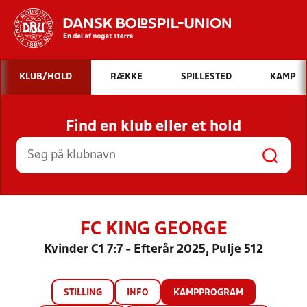
Hvad vil du søge efter?
KLUB/HOLD
RÆKKE
SPILLESTED
KAMP
INDHOLD OG NYHEDER
Find en klub eller et hold
STILLINGER, RESULTATER, KLUBBER OG
HOLD
FC KING GEORGE
Kvinder C1 7:7 - Efterår 2025, Pulje 512
STILLING
INFO
KAMPPROGRAM