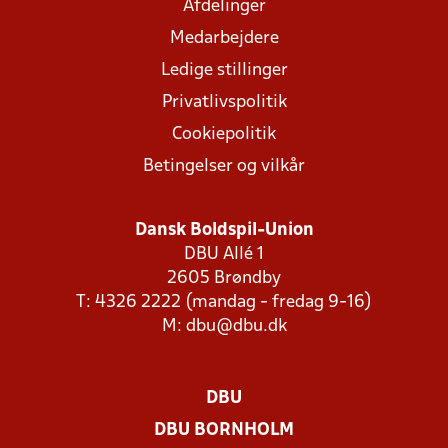
Afdelinger
Medarbejdere
Ledige stillinger
Privatlivspolitik
Cookiepolitik
Betingelser og vilkår
Dansk Boldspil-Union
DBU Allé 1
2605 Brøndby
T: 4326 2222 (mandag - fredag 9-16)
M:
dbu@dbu.dk
DBU
DBU BORNHOLM