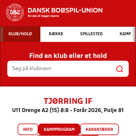
Hvad vil du søge efter?
KLUB/HOLD
RÆKKE
SPILLESTED
KAMP
INDHOLD OG NYHEDER
Find en klub eller et hold
STILLINGER, RESULTATER, KLUBBER OG
HOLD
TJØRRING IF
U11 Drenge A2 (15) 8:8 - Forår 2026, Pulje 81
INFO
KAMPPROGRAM
KARANTÆNER