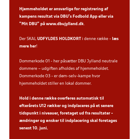
Hjemmeholdet er ansvarlige for registrering af
kampens resultat via DBU’s Fodbold App
eller via
”Mit DBU” på
www.dbujylland.dk
.
Der SKAL
UDFYLDES HOLDKORT
i denne række -
læs
mere her
!
Dommerkode 01 - her påsætter DBU Jylland neutrale
dommere – udgiften afholdes af hjemmeholdet.
Dommerkode 03 - er døm-selv-kampe hvor
hjemmeholdet stiller en lokal dommer.
Hold i denne række overføres automatisk til
efterårets U12 rækker og indplaceres på et senere
tidspunkt i niveauer, foretaget ud fra resultater -
ændringer og ønsker til indplacering skal foretages
senest 10. juni.