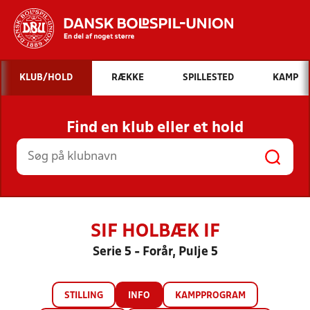
Hvad vil du søge efter?
KLUB/HOLD
RÆKKE
SPILLESTED
KAMP
INDHOLD OG NYHEDER
Find en klub eller et hold
STILLINGER, RESULTATER, KLUBBER OG
HOLD
SIF HOLBÆK IF
Serie 5 - Forår, Pulje 5
STILLING
INFO
KAMPPROGRAM