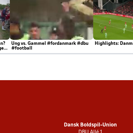
en?
Ung vs. Gammel #fordanmark #dbu
Highlights: Danma
ger
#football
Dansk Boldspil-Union
DBU Allé 1