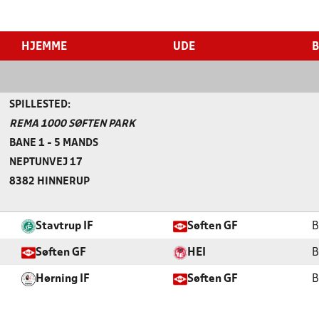
HJEMME
UDE
SPILLESTED:
REMA 1000 SØFTEN PARK
BANE 1 - 5 MANDS
NEPTUNVEJ 17
8382 HINNERUP
Stavtrup IF
Søften GF
B
Søften GF
HEI
B
Hørning IF
Søften GF
B