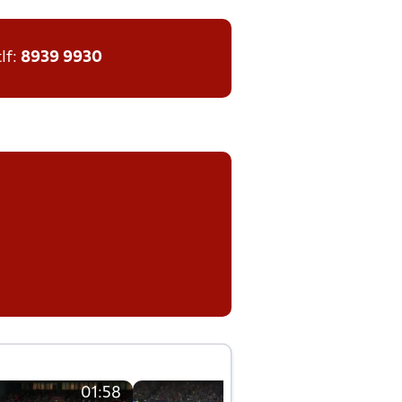
tlf:
8939 9930
01:58
01:58