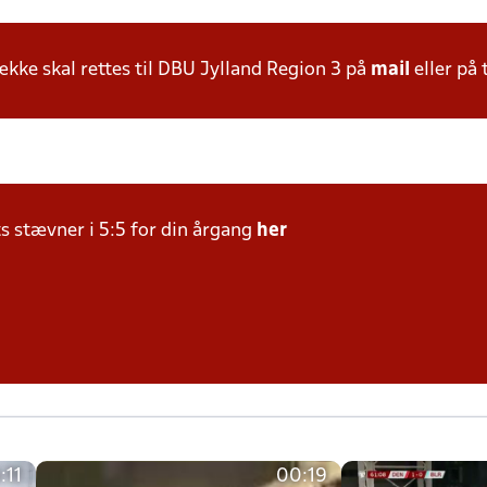
ke skal rettes til DBU Jylland Region 3 på
mail
eller på 
ts stævner i 5:5 for din årgang
her
:11
00:19