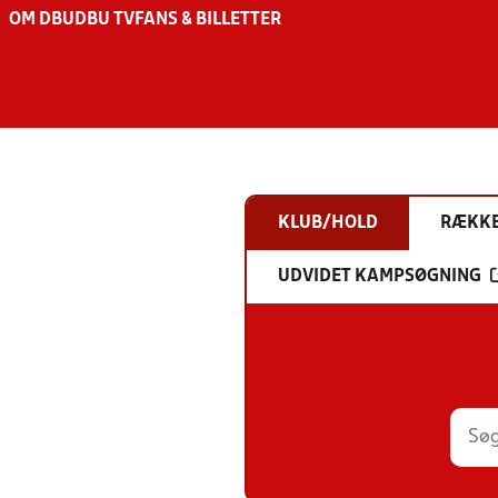
OM DBU
DBU TV
FANS & BILLETTER
KLUB/HOLD
RÆKK
UDVIDET KAMPSØGNING