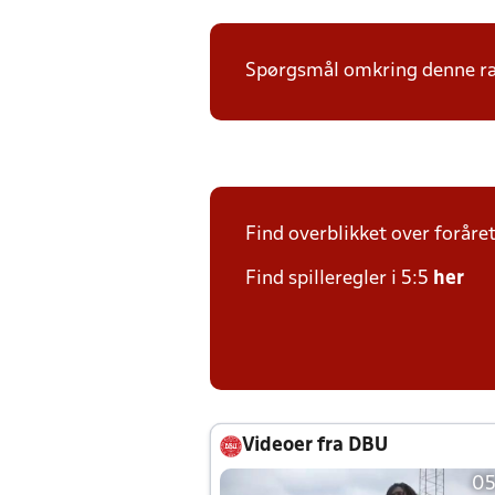
Spørgsmål omkring denne ræk
Find overblikket over foråre
Find spilleregler i 5:5
her
Videoer fra DBU
05