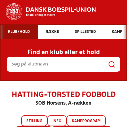
Hvad vil du søge efter?
KLUB/HOLD
RÆKKE
SPILLESTED
KAMP
INDHOLD OG NYHEDER
Find en klub eller et hold
STILLINGER, RESULTATER, KLUBBER OG
HOLD
HATTING-TORSTED FODBOLD
SOB Horsens, A-rækken
STILLING
INFO
KAMPPROGRAM