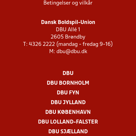
Betingelser og vilkår
Dansk Boldspil-Union
DBU Allé 1
2605 Brøndby
T: 4326 2222 (mandag - fredag 9-16)
M:
dbu@dbu.dk
DBU
DBU BORNHOLM
DBU FYN
DBU JYLLAND
DBU KØBENHAVN
DBU LOLLAND-FALSTER
DBU SJÆLLAND