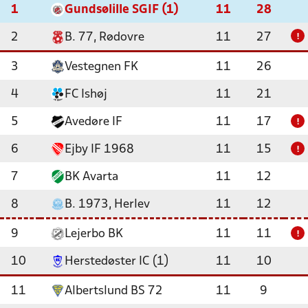
1
Gundsølille SGIF (1)
11
28
2
B. 77, Rødovre
11
27
!
3
Vestegnen FK
11
26
4
FC Ishøj
11
21
5
Avedøre IF
11
17
!
6
Ejby IF 1968
11
15
!
7
BK Avarta
11
12
8
B. 1973, Herlev
11
12
9
Lejerbo BK
11
11
!
10
Herstedøster IC (1)
11
10
11
Albertslund BS 72
11
9