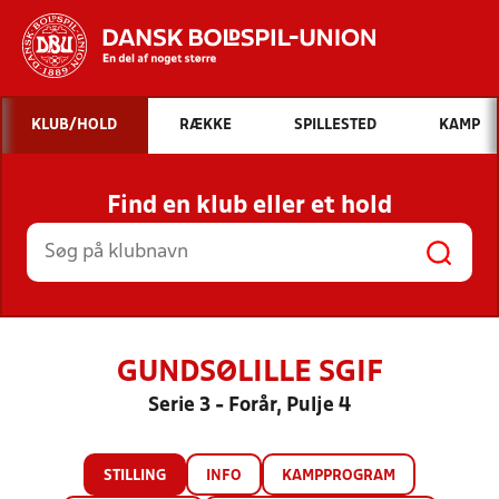
Hvad vil du søge efter?
KLUB/HOLD
RÆKKE
SPILLESTED
KAMP
INDHOLD OG NYHEDER
Find en klub eller et hold
STILLINGER, RESULTATER, KLUBBER OG
HOLD
GUNDSØLILLE SGIF
Serie 3 - Forår, Pulje 4
STILLING
INFO
KAMPPROGRAM