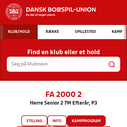
Hvad vil du søge efter?
KLUB/HOLD
RÆKKE
SPILLESTED
KAMP
INDHOLD OG NYHEDER
Find en klub eller et hold
STILLINGER, RESULTATER, KLUBBER OG
HOLD
FA 2000 2
Herre Senior 2 7M Efterår, P3
STILLING
INFO
KAMPPROGRAM