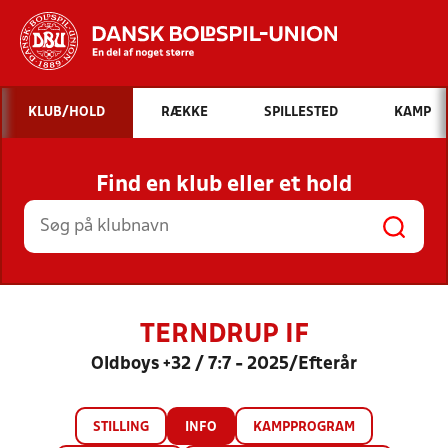
Hvad vil du søge efter?
KLUB/HOLD
RÆKKE
SPILLESTED
KAMP
INDHOLD OG NYHEDER
Find en klub eller et hold
STILLINGER, RESULTATER, KLUBBER OG
HOLD
TERNDRUP IF
Oldboys +32 / 7:7 - 2025/Efterår
STILLING
INFO
KAMPPROGRAM