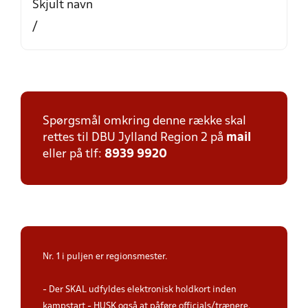
Skjult navn
/
Spørgsmål omkring denne række skal
rettes til DBU Jylland Region 2 på
mail
eller på tlf:
8939 9920
Nr. 1 i puljen er regionsmester.
- Der SKAL udfyldes elektronisk holdkort inden
kampstart - HUSK også at påføre officials/trænere.