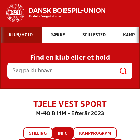
Hvad vil du søge efter?
KLUB/HOLD
RÆKKE
SPILLESTED
KAMP
INDHOLD OG NYHEDER
Find en klub eller et hold
STILLINGER, RESULTATER, KLUBBER OG
HOLD
TJELE VEST SPORT
M+40 B 11M - Efterår 2023
STILLING
INFO
KAMPPROGRAM