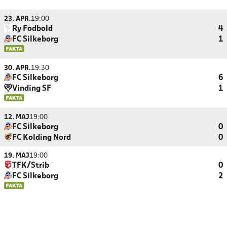
23. APR.
19:00
Ry Fodbold
4
FC Silkeborg
1
30. APR.
19:30
FC Silkeborg
6
Vinding SF
1
12. MAJ
19:00
FC Silkeborg
0
FC Kolding Nord
0
19. MAJ
19:00
TFK/Strib
0
FC Silkeborg
2