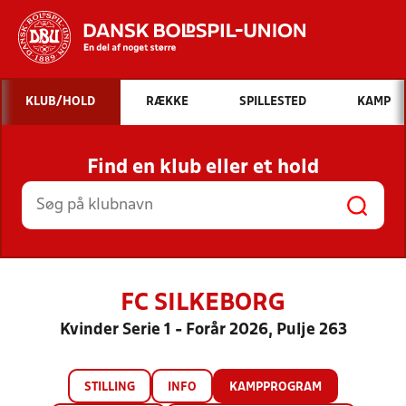
Hvad vil du søge efter?
KLUB/HOLD
RÆKKE
SPILLESTED
KAMP
INDHOLD OG NYHEDER
Find en klub eller et hold
STILLINGER, RESULTATER, KLUBBER OG
HOLD
FC SILKEBORG
Kvinder Serie 1 - Forår 2026, Pulje 263
STILLING
INFO
KAMPPROGRAM