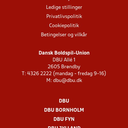
Ledige stillinger
Privatlivspolitik
Cookiepolitik
Betingelser og vilkår
Dansk Boldspil-Union
DBU Allé 1
2605 Brøndby
T: 4326 2222 (mandag - fredag 9-16)
M:
dbu@dbu.dk
DBU
DBU BORNHOLM
DBU FYN