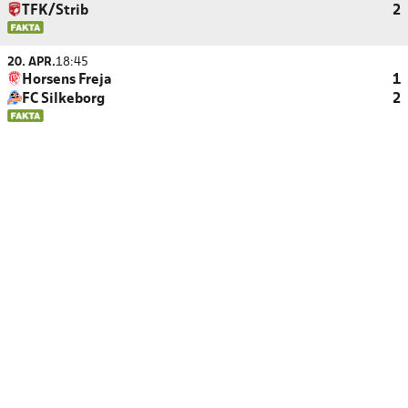
TFK/Strib
2
20. APR.
18:45
Horsens Freja
1
FC Silkeborg
2