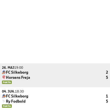
26. MAJ
19:00
FC Silkeborg
2
Horsens Freja
5
04. JUN.
18:30
FC Silkeborg
1
Ry Fodbold
5