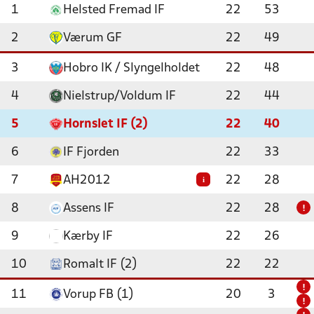
1
Helsted Fremad IF
22
53
2
Værum GF
22
49
3
Hobro IK / Slyngelholdet
22
48
4
Nielstrup/Voldum IF
22
44
5
Hornslet IF (2)
22
40
6
IF Fjorden
22
33
7
AH2012
22
28
i
8
Assens IF
22
28
!
9
Kærby IF
22
26
10
Romalt IF (2)
22
22
!
11
Vorup FB (1)
20
3
!