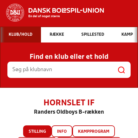
Hvad vil du søge efter?
KLUB/HOLD
RÆKKE
SPILLESTED
KAMP
INDHOLD OG NYHEDER
Find en klub eller et hold
STILLINGER, RESULTATER, KLUBBER OG
HOLD
HORNSLET IF
Randers Oldboys B-rækken
STILLING
INFO
KAMPPROGRAM