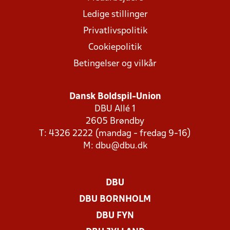
Ledige stillinger
Privatlivspolitik
Cookiepolitik
Betingelser og vilkår
Dansk Boldspil-Union
DBU Allé 1
2605 Brøndby
T: 4326 2222 (mandag - fredag 9-16)
M:
dbu@dbu.dk
DBU
DBU BORNHOLM
DBU FYN