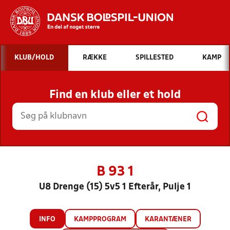
Hvad vil du søge efter?
KLUB/HOLD
RÆKKE
SPILLESTED
KAMP
INDHOLD OG NYHEDER
Find en klub eller et hold
STILLINGER, RESULTATER, KLUBBER OG
HOLD
B 93 1
U8 Drenge (15) 5v5 1 Efterår, Pulje 1
INFO
KAMPPROGRAM
KARANTÆNER