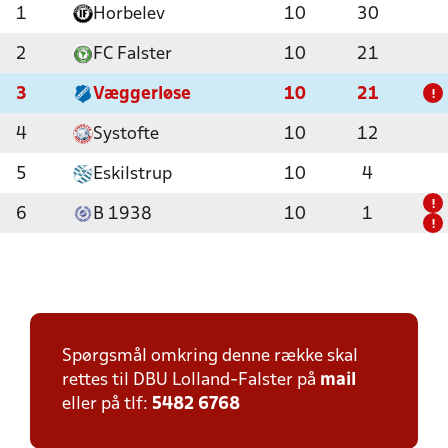
1
Horbelev
10
30
2
FC Falster
10
21
3
Væggerløse
10
21
!
4
Systofte
10
12
5
Eskilstrup
10
4
!
6
B 1938
10
1
!
Spørgsmål omkring denne række skal
rettes til DBU Lolland-Falster på
mail
eller på tlf:
5482 6768