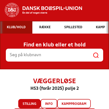
Hvad vil du søge efter?
KLUB/HOLD
RÆKKE
SPILLESTED
KAMP
INDHOLD OG NYHEDER
Find en klub eller et hold
STILLINGER, RESULTATER, KLUBBER OG
HOLD
VÆGGERLØSE
HS3 (forår 2025) pulje 2
STILLING
INFO
KAMPPROGRAM