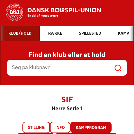
Hvad vil du søge efter?
KLUB/HOLD
RÆKKE
SPILLESTED
KAMP
INDHOLD OG NYHEDER
Find en klub eller et hold
STILLINGER, RESULTATER, KLUBBER OG
HOLD
SIF
Herre Serie 1
STILLING
INFO
KAMPPROGRAM