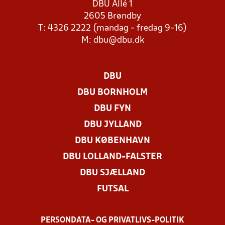
DBU Allé 1
2605 Brøndby
T: 4326 2222 (mandag - fredag 9-16)
M:
dbu@dbu.dk
DBU
DBU BORNHOLM
DBU FYN
DBU JYLLAND
DBU KØBENHAVN
DBU LOLLAND-FALSTER
DBU SJÆLLAND
FUTSAL
PERSONDATA- OG PRIVATLIVS-POLITIK