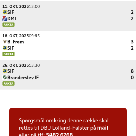
11. OKT. 2025
13:00
SIF
2
DMI
2
18. OKT. 2025
09:45
B. Frem
3
SIF
2
26. OKT. 2025
13:30
SIF
8
Branderslev IF
0
Spørgsmål omkring denne række skal
rettes til DBU Lolland-Falster på
mail
eller på tlf:
5482 6768