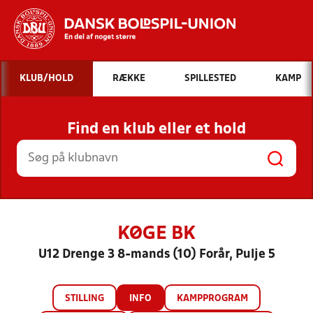
Hvad vil du søge efter?
KLUB/HOLD
RÆKKE
SPILLESTED
KAMP
INDHOLD OG NYHEDER
Find en klub eller et hold
STILLINGER, RESULTATER, KLUBBER OG
HOLD
KØGE BK
U12 Drenge 3 8-mands (10) Forår, Pulje 5
STILLING
INFO
KAMPPROGRAM