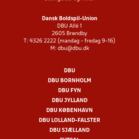
Dansk Boldspil-Union
DBU Allé 1
2605 Brøndby
T: 4326 2222 (mandag - fredag 9-16)
M:
dbu@dbu.dk
DBU
DBU BORNHOLM
DBU FYN
DBU JYLLAND
DBU KØBENHAVN
DBU LOLLAND-FALSTER
DBU SJÆLLAND