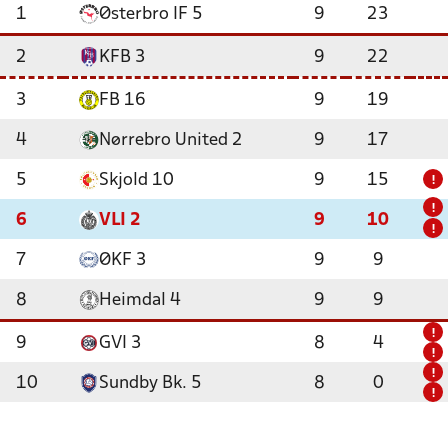
1
Østerbro IF 5
9
23
2
KFB 3
9
22
3
FB 16
9
19
4
Nørrebro United 2
9
17
5
Skjold 10
9
15
!
!
6
VLI 2
9
10
!
7
ØKF 3
9
9
8
Heimdal 4
9
9
!
9
GVI 3
8
4
!
!
10
Sundby Bk. 5
8
0
!