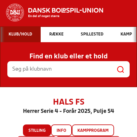
Hvad vil du søge efter?
KLUB/HOLD
RÆKKE
SPILLESTED
KAMP
INDHOLD OG NYHEDER
Find en klub eller et hold
STILLINGER, RESULTATER, KLUBBER OG
HOLD
HALS FS
Herrer Serie 4 - Forår 2025, Pulje 54
STILLING
INFO
KAMPPROGRAM