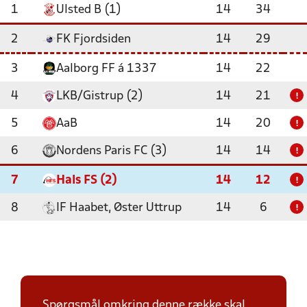
1
Ulsted B (1)
14
34
2
FK Fjordsiden
14
29
3
Aalborg FF á 1337
14
22
4
LKB/Gistrup (2)
14
21
!
5
AaB
14
20
!
6
Nordens Paris FC (3)
14
14
!
7
Hals FS (2)
14
12
!
8
IF Haabet, Øster Uttrup
14
6
!
Spørgsmål omkring denne række skal