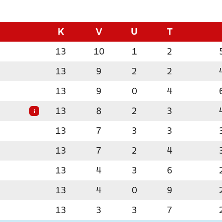
K
V
U
T
13
10
1
2
13
9
2
2
13
9
0
4
13
8
2
3
i
13
7
3
3
13
7
2
4
13
4
3
6
13
4
0
9
13
3
3
7