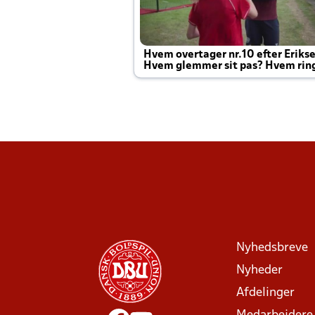
Hvem overtager nr.10 efter Eriks
Hvem glemmer sit pas? Hvem rin
Joachim altid til efter kampe?
Nyhedsbreve
Nyheder
Afdelinger