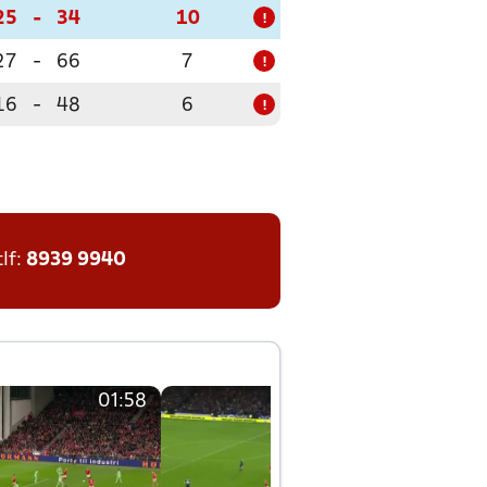
25
-
34
10
!
27
-
66
7
!
16
-
48
6
!
tlf:
8939 9940
01:58
01:58