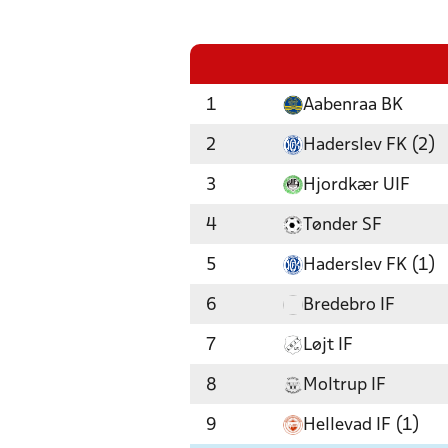
1
Aabenraa BK
2
Haderslev FK (2)
3
Hjordkær UIF
4
Tønder SF
5
Haderslev FK (1)
6
Bredebro IF
7
Løjt IF
8
Moltrup IF
9
Hellevad IF (1)