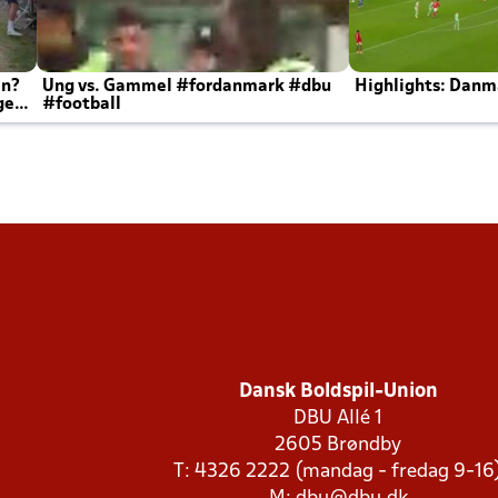
en?
Ung vs. Gammel #fordanmark #dbu
Highlights: Danma
ger
#football
Dansk Boldspil-Union
DBU Allé 1
2605 Brøndby
T: 4326 2222 (mandag - fredag 9-16