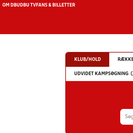
OM DBU
DBU TV
FANS & BILLETTER
KLUB/HOLD
RÆKK
UDVIDET KAMPSØGNING