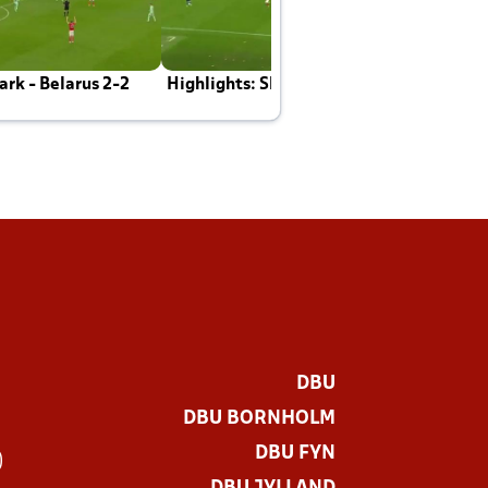
rk - Belarus 2-2
Highlights: Skotland - Danmark 4-2
J
E
DBU
DBU BORNHOLM
DBU FYN
)