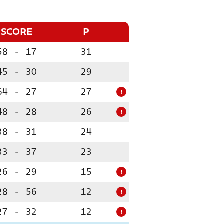
SCORE
P
58
-
17
31
45
-
30
29
64
-
27
27
!
48
-
28
26
!
38
-
31
24
33
-
37
23
26
-
29
15
!
28
-
56
12
!
27
-
32
12
!