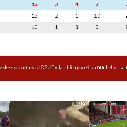
13
2
4
7
13
2
1
10
13
1
3
9
ke skal rettes til DBU Jylland Region 4 på
mail
eller på 
:11
00:19