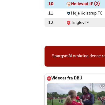
10
Hellevad IF (2)
11
Høje Kolstrup FC
12
Tinglev IF
Spørgsmål omkring denne ræk
Videoer fra DBU
05