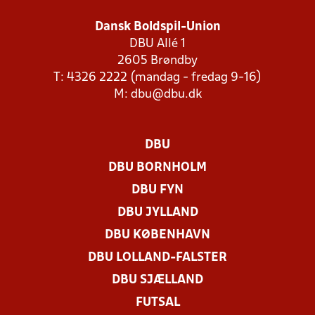
Dansk Boldspil-Union
DBU Allé 1
2605 Brøndby
T: 4326 2222 (mandag - fredag 9-16)
M:
dbu@dbu.dk
DBU
DBU BORNHOLM
DBU FYN
DBU JYLLAND
DBU KØBENHAVN
DBU LOLLAND-FALSTER
DBU SJÆLLAND
FUTSAL