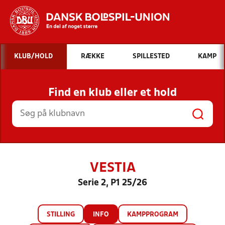
Hvad vil du søge efter?
KLUB/HOLD
RÆKKE
SPILLESTED
KAMP
INDHOLD OG NYHEDER
Find en klub eller et hold
STILLINGER, RESULTATER, KLUBBER OG
HOLD
VESTIA
Serie 2, P1 25/26
STILLING
INFO
KAMPPROGRAM