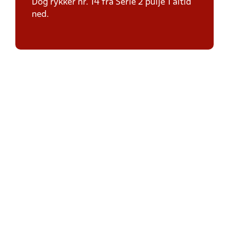
Dog rykker nr. 14 fra Serie 2 pulje 1 altid
ned.