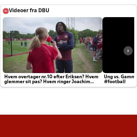
Videoer fra DBU
Hvem overtager nr.10 efter Eriksen? Hvem
Ung vs. Gamm
glemmer sit pas? Hvem ringer Joachim
#football
altid til efter kampe?