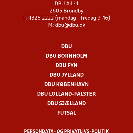
DBU Allé 1
2605 Brøndby
T: 4326 2222 (mandag - fredag 9-16)
M:
dbu@dbu.dk
DBU
DBU BORNHOLM
DBU FYN
DBU JYLLAND
DBU KØBENHAVN
DBU LOLLAND-FALSTER
DBU SJÆLLAND
FUTSAL
PERSONDATA- OG PRIVATLIVS-POLITIK