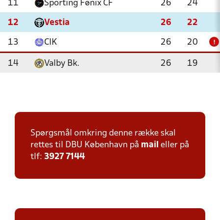
11
Sporting Fønix CF
26
24
12
Vestia
26
22
13
CIK
26
20
!
14
Valby Bk.
26
19
Spørgsmål omkring denne række skal
rettes til DBU København på
mail
eller på
tlf:
3927 7144