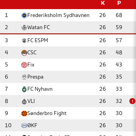
K
P
1
Frederiksholm Sydhavnen
26
68
2
Watan FC
26
59
3
FC ESPM
26
57
4
CSC
26
48
5
Fix
26
43
6
Prespa
26
35
7
FC Nyhavn
26
33
8
VLI
26
32
!
9
Sønderbro Fight
26
30
10
ØKF
26
30