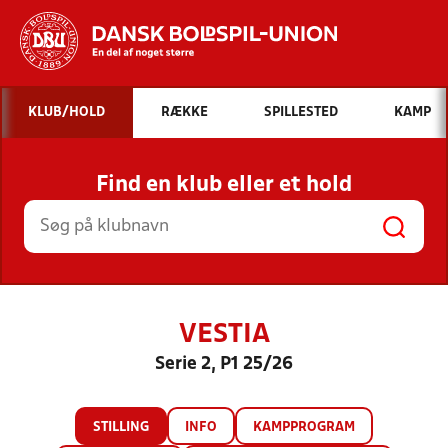
Hvad vil du søge efter?
KLUB/HOLD
RÆKKE
SPILLESTED
KAMP
INDHOLD OG NYHEDER
Find en klub eller et hold
STILLINGER, RESULTATER, KLUBBER OG
HOLD
VESTIA
Serie 2, P1 25/26
STILLING
INFO
KAMPPROGRAM