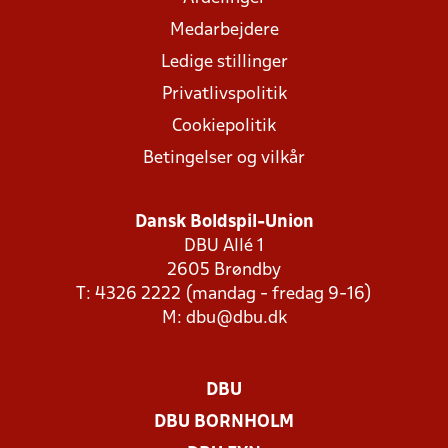
Medarbejdere
Ledige stillinger
Privatlivspolitik
Cookiepolitik
Betingelser og vilkår
Dansk Boldspil-Union
DBU Allé 1
2605 Brøndby
T: 4326 2222 (mandag - fredag 9-16)
M:
dbu@dbu.dk
DBU
DBU BORNHOLM