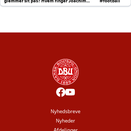
glemmer sit pas? Hvem ringer Joachim
#football
altid til efter kampe?
Nyhedsbreve
Nyheder
Afdelinger