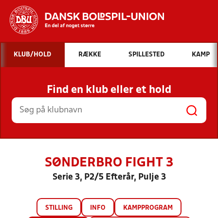
Hvad vil du søge efter?
KLUB/HOLD
RÆKKE
SPILLESTED
KAMP
INDHOLD OG NYHEDER
Find en klub eller et hold
STILLINGER, RESULTATER, KLUBBER OG
HOLD
SØNDERBRO FIGHT 3
Serie 3, P2/5 Efterår, Pulje 3
STILLING
INFO
KAMPPROGRAM