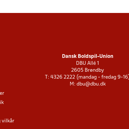
Dansk Boldspil-Union
DBU Allé 1
2605 Brøndby
T: 4326 2222 (mandag - fredag 9-16
M:
dbu@dbu.dk
ger
ik
 vilkår