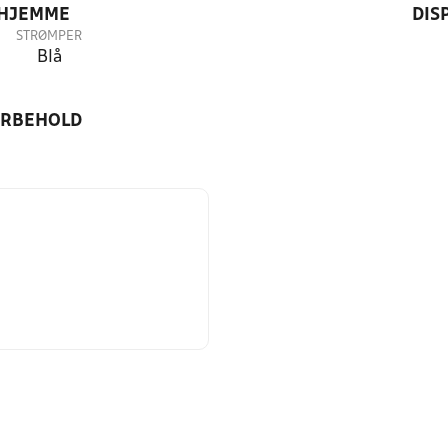
 HJEMME
DIS
STRØMPER
Blå
ORBEHOLD