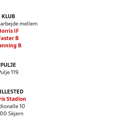
KLUB
arbejde mellem
Borris IF
Faster B
anning B
PULJE
Pulje 119
ILLESTED
ris Stadion
dionalle 10
00 Skjern