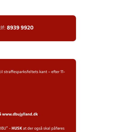
tlf:
8939 9920
l straffesparksfeltets kant – efter 11-
på
www.dbujylland.dk
.
DBU" -
HUSK
at der også skal påføres