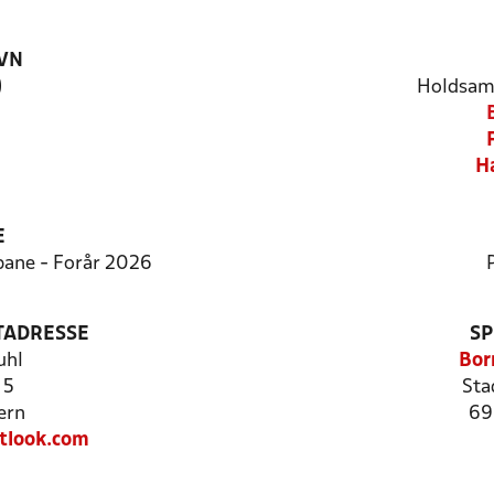
VN
)
Holdsam
H
E
tbane - Forår 2026
TADRESSE
SP
uhl
Bor
 5
Sta
ern
69
tlook.com