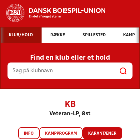
Hvad vil du søge efter?
KLUB/HOLD
RÆKKE
SPILLESTED
KAMP
INDHOLD OG NYHEDER
Find en klub eller et hold
STILLINGER, RESULTATER, KLUBBER OG
HOLD
KB
Veteran-LP, Øst
INFO
KAMPPROGRAM
KARANTÆNER