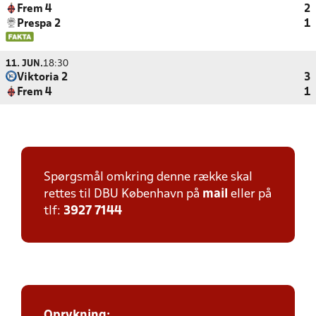
Frem 4
2
Prespa 2
1
11. JUN.
18:30
Viktoria 2
3
Frem 4
1
Spørgsmål omkring denne række skal
rettes til DBU København på
mail
eller på
tlf:
3927 7144
Oprykning: