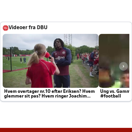
Videoer fra DBU
Hvem overtager nr.10 efter Eriksen? Hvem
Ung vs. Gamm
glemmer sit pas? Hvem ringer Joachim
#football
altid til efter kampe?