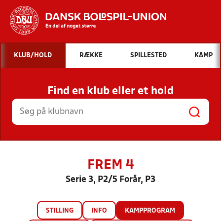
Hvad vil du søge efter?
KLUB/HOLD
RÆKKE
SPILLESTED
KAMP
INDHOLD OG NYHEDER
Find en klub eller et hold
STILLINGER, RESULTATER, KLUBBER OG
HOLD
FREM 4
Serie 3, P2/5 Forår, P3
STILLING
INFO
KAMPPROGRAM