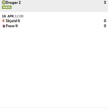
Dragør 2
5
18. APR.
12:00
Skjold 4
0
Frem 4
0