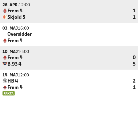
26. APR.
12:00
Frem 4
1
Skjold 5
1
03. MAJ
16:00
Oversidder
Frem 4
10. MAJ
14:00
Frem 4
0
B.93 4
5
14. MAJ
12:00
HB 4
2
Frem 4
1