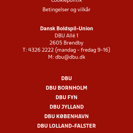
Cookiepolitik
Betingelser og vilkår
Dansk Boldspil-Union
DBU Allé 1
2605 Brøndby
T: 4326 2222 (mandag - fredag 9-16)
M:
dbu@dbu.dk
DBU
DBU BORNHOLM
DBU FYN
DBU JYLLAND
DBU KØBENHAVN
DBU LOLLAND-FALSTER