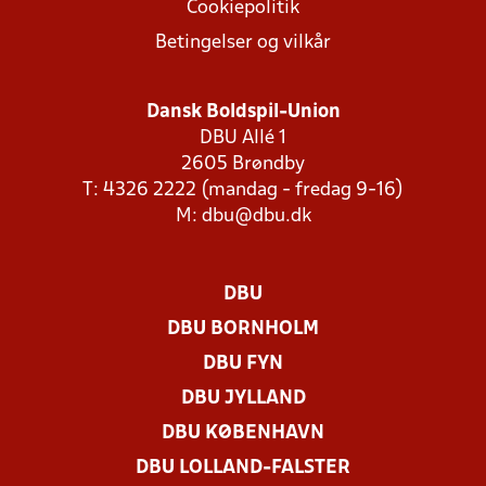
Cookiepolitik
Betingelser og vilkår
Dansk Boldspil-Union
DBU Allé 1
2605 Brøndby
T: 4326 2222 (mandag - fredag 9-16)
M:
dbu@dbu.dk
DBU
DBU BORNHOLM
DBU FYN
DBU JYLLAND
DBU KØBENHAVN
DBU LOLLAND-FALSTER