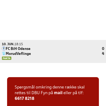
10. JUN.
18:15
FC BiH Odense
0
MorudVeflinge
4
Spørgsmål omkring denne række skal
rettes til DBU Fyn på
mail
eller på tlf:
6617 8218