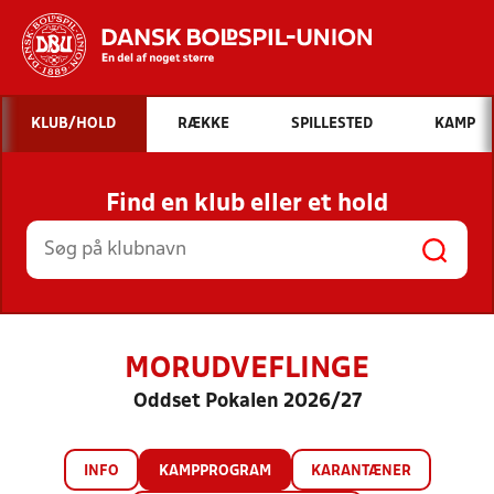
Hvad vil du søge efter?
KLUB/HOLD
RÆKKE
SPILLESTED
KAMP
INDHOLD OG NYHEDER
Find en klub eller et hold
STILLINGER, RESULTATER, KLUBBER OG
HOLD
MORUDVEFLINGE
Oddset Pokalen 2026/27
INFO
KAMPPROGRAM
KARANTÆNER