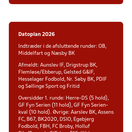
Datoplan 2026
Indtræder i de afsluttende runder: OB,
Middelfart og Næsby BK
Afmeldt: Aunslev IF, Drigstrup BK,
Flemløse/Ebberup, Gelsted G&IF,
Hesselager Fodbold, Nr. Søby BK, PDIF
og Søllinge Sport og Fritid
Oversidder 1. runde: Herre-DS (5 hold),
GF Fyn Serien (11 hold), GF Fyn Serien-
kval (10 hold). Øvrige: Aarslev BK, Assens
FC, B67, BK2020, DSIO, Egebjerg
Fodbold, FBH, FC Broby, Holluf