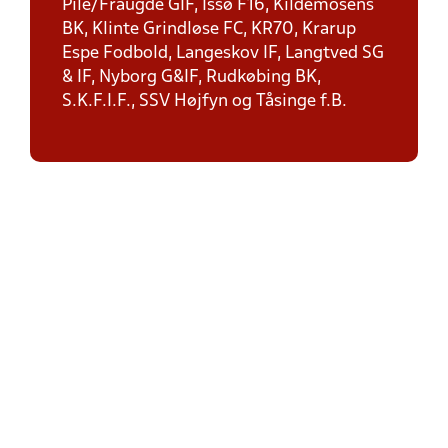
Pile/Fraugde GIF, Issø F16, Kildemosens
BK, Klinte Grindløse FC, KR70, Krarup
Espe Fodbold, Langeskov IF, Langtved SG
& IF, Nyborg G&IF, Rudkøbing BK,
S.K.F.I.F., SSV Højfyn og Tåsinge f.B.