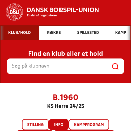
Hvad vil du søge efter?
KLUB/HOLD
RÆKKE
SPILLESTED
KAMP
INDHOLD OG NYHEDER
Find en klub eller et hold
STILLINGER, RESULTATER, KLUBBER OG
HOLD
B.1960
KS Herre 24/25
STILLING
INFO
KAMPPROGRAM