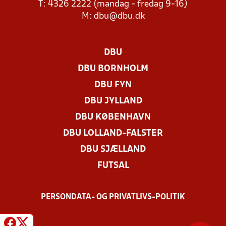
T: 4326 2222 (mandag - fredag 9-16)
M:
dbu@dbu.dk
DBU
DBU BORNHOLM
DBU FYN
DBU JYLLAND
DBU KØBENHAVN
DBU LOLLAND-FALSTER
DBU SJÆLLAND
FUTSAL
PERSONDATA- OG PRIVATLIVS-POLITIK