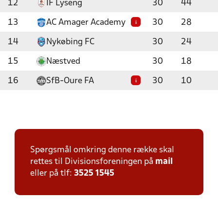
12
IF Lyseng
30
44
13
AC Amager Academy
30
28
i
14
Nykøbing FC
30
24
15
Næstved
30
18
16
SfB-Oure FA
30
10
i
Spørgsmål omkring denne række skal
rettes til Divisionsforeningen på
mail
eller på tlf:
3525 1545