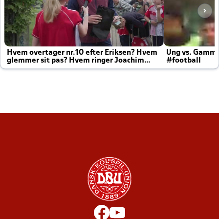
Hvem overtager nr.10 efter Eriksen? Hvem
Ung vs. Gamm
glemmer sit pas? Hvem ringer Joachim
#football
altid til efter kampe?