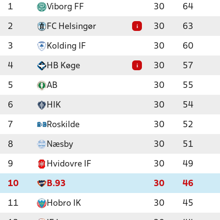
1
Viborg FF
30
64
2
FC Helsingør
30
63
i
3
Kolding IF
30
60
4
HB Køge
30
57
i
5
AB
30
55
6
HIK
30
54
7
Roskilde
30
52
8
Næsby
30
51
9
Hvidovre IF
30
49
10
B.93
30
46
11
Hobro IK
30
45