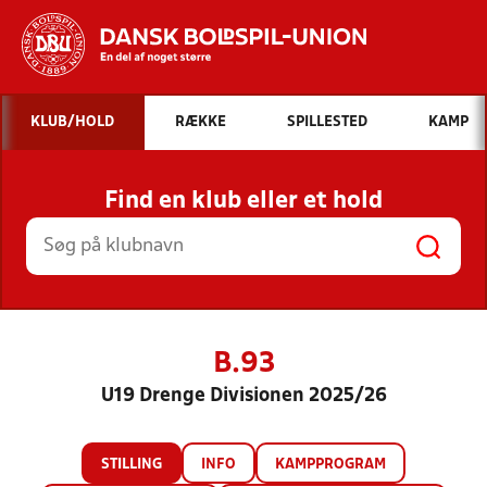
Hvad vil du søge efter?
KLUB/HOLD
RÆKKE
SPILLESTED
KAMP
INDHOLD OG NYHEDER
Find en klub eller et hold
STILLINGER, RESULTATER, KLUBBER OG
HOLD
B.93
U19 Drenge Divisionen 2025/26
STILLING
INFO
KAMPPROGRAM