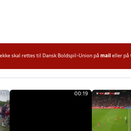
ke skal rettes til Dansk Boldspil-Union på
mail
eller på 
:11
00:19