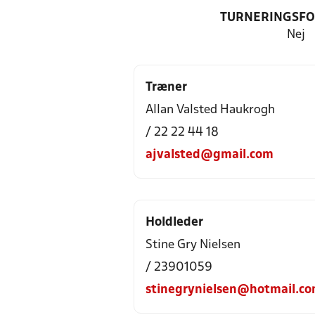
TURNERINGSF
Nej
Træner
Allan Valsted Haukrogh
/ 22 22 44 18
ajvalsted@gmail.com
Holdleder
Stine Gry Nielsen
/ 23901059
stinegrynielsen@hotmail.c