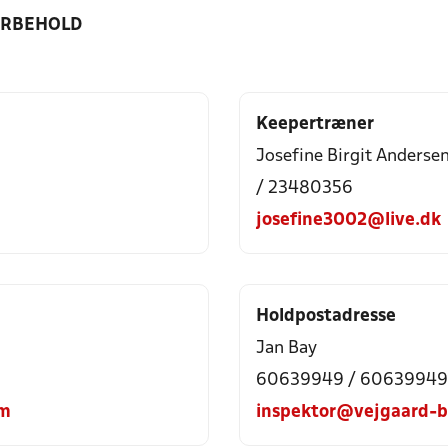
ORBEHOLD
Keepertræner
Josefine Birgit Anderse
/ 23480356
josefine3002@live.dk
Holdpostadresse
Jan Bay
60639949 / 60639949
om
inspektor@vejgaard-b