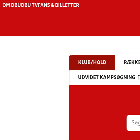
OM DBU
DBU TV
FANS & BILLETTER
KLUB/HOLD
RÆKK
UDVIDET KAMPSØGNING