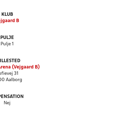
KLUB
jgaard B
PULJE
Pulje 1
ILLESTED
Arena (Vejgaard B)
fievej 31
0 Aalborg
PENSATION
Nej