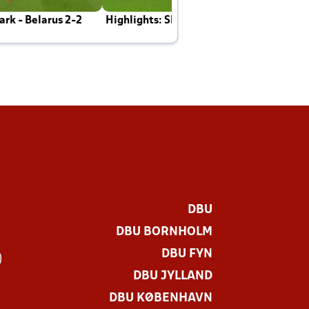
rk - Belarus 2-2
Highlights: Skotland - Danmark 4-2
J
E
DBU
DBU BORNHOLM
DBU FYN
)
DBU JYLLAND
DBU KØBENHAVN