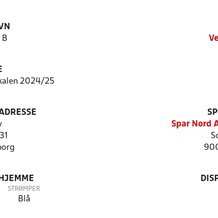
VN
 B
Ve
E
kalen 2024/25
ADRESSE
SP
y
Spar Nord 
 31
So
borg
900
 HJEMME
DIS
STRØMPER
Blå