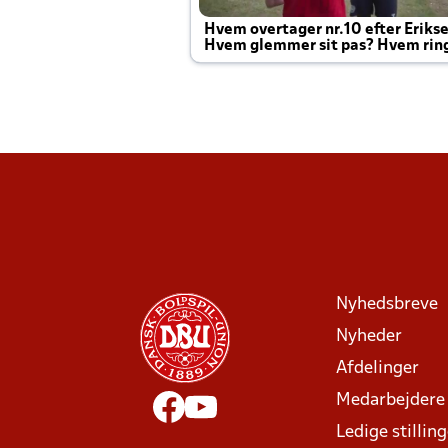
Hvem overtager nr.10 efter Eriks
Hvem glemmer sit pas? Hvem rin
Joachim altid til efter kampe?
Nyhedsbreve
Nyheder
Afdelinger
Medarbejdere
Ledige stillin