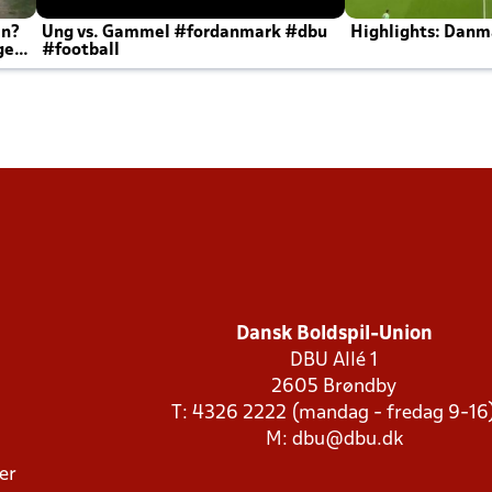
en?
Ung vs. Gammel #fordanmark #dbu
Highlights: Danma
ger
#football
Dansk Boldspil-Union
DBU Allé 1
2605 Brøndby
T: 4326 2222 (mandag - fredag 9-16
M:
dbu@dbu.dk
ger