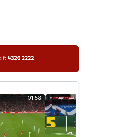
tlf:
4326 2222
01:58
01:58