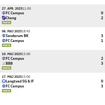
27. APR. 2025
11:00
FC Campus
0
Chang
2
06. MAJ 2025
18:45
Sanderum BK
3
FC Campus
1
10. MAJ 2025
15:00
FC Campus
2
BBB
3
17. MAJ 2025
15:00
Langtved SG & IF
0
FC Campus
3