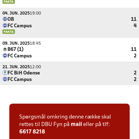
04. JUN. 2025
19:00
OB
11
FC Campus
4
09. JUN. 2025
18:45
B67 (1)
11
FC Campus
2
21. JUN. 2025
12:00
FC BiH Odense
2
FC Campus
2
Spørgsmål omkring denne række skal
rettes til DBU Fyn på
mail
eller på tlf:
6617 8218