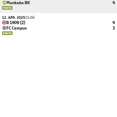
Munkebo BK
4
12. APR. 2025
15:00
B 1909 (2)
4
FC Campus
3