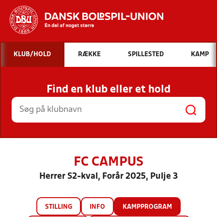
Hvad vil du søge efter?
KLUB/HOLD
RÆKKE
SPILLESTED
KAMP
INDHOLD OG NYHEDER
Find en klub eller et hold
STILLINGER, RESULTATER, KLUBBER OG
HOLD
FC CAMPUS
Herrer S2-kval, Forår 2025, Pulje 3
STILLING
INFO
KAMPPROGRAM