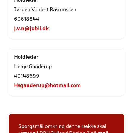
Holdleder
Jørgen Vohlert Rasmussen
60618844
j.v.n@jubii.dk
Holdleder
Helge Ganderup
40148699
Hsganderup@hotmail.com
Spørgsmål omkring denne række skal