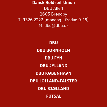
Dansk Boldspil-Union
DBU Allé 1
2605 Brøndby
T: 4326 2222 (mandag - fredag 9-16)
M:
dbu@dbu.dk
DBU
DBU BORNHOLM
DBU FYN
DBU JYLLAND
DBU KØBENHAVN
DBU LOLLAND-FALSTER
DBU SJÆLLAND
FUTSAL