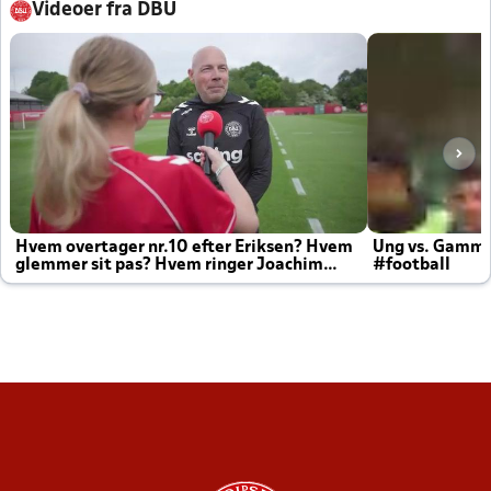
Videoer fra DBU
Hvem overtager nr.10 efter Eriksen? Hvem
Ung vs. Gamm
glemmer sit pas? Hvem ringer Joachim
#football
altid til efter kampe?