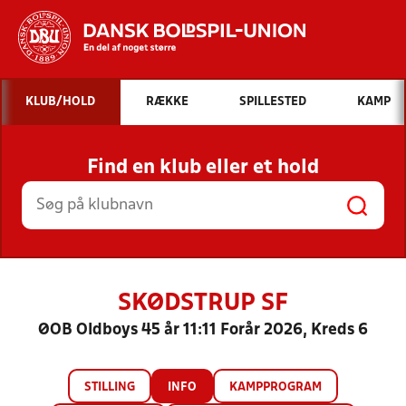
Hvad vil du søge efter?
KLUB/HOLD
RÆKKE
SPILLESTED
KAMP
INDHOLD OG NYHEDER
Find en klub eller et hold
STILLINGER, RESULTATER, KLUBBER OG
HOLD
SKØDSTRUP SF
ØOB Oldboys 45 år 11:11 Forår 2026, Kreds 6
STILLING
INFO
KAMPPROGRAM