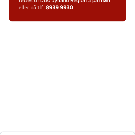
rettes til DBU Jylland Region 3 på
mail
eller på tlf:
8939 9930