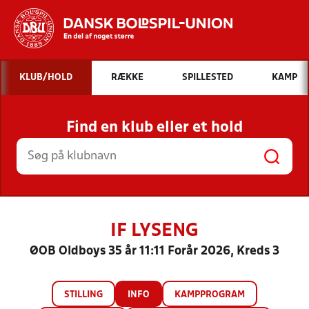
Hvad vil du søge efter?
KLUB/HOLD
RÆKKE
SPILLESTED
KAMP
INDHOLD OG NYHEDER
Find en klub eller et hold
STILLINGER, RESULTATER, KLUBBER OG
HOLD
IF LYSENG
ØOB Oldboys 35 år 11:11 Forår 2026, Kreds 3
STILLING
INFO
KAMPPROGRAM