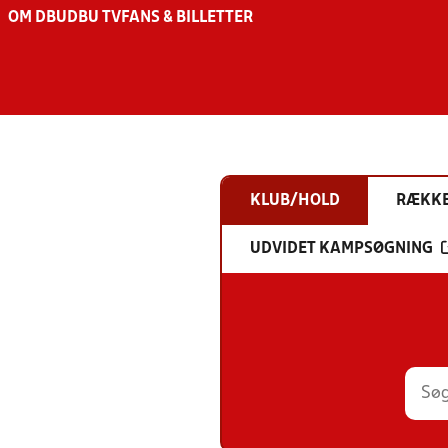
OM DBU
DBU TV
FANS & BILLETTER
KLUB/HOLD
RÆKK
UDVIDET KAMPSØGNING