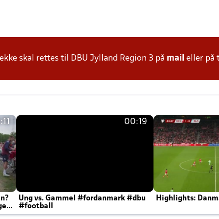
ke skal rettes til DBU Jylland Region 3 på
mail
eller på 
:11
00:19
en?
Ung vs. Gammel #fordanmark #dbu
Highlights: Danma
ger
#football