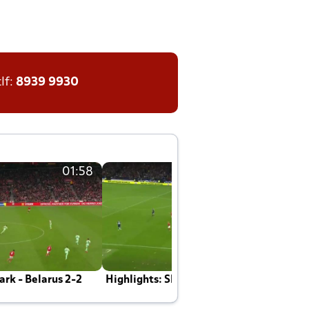
tlf:
8939 9930
01:58
01:58
rk - Belarus 2-2
Highlights: Skotland - Danmark 4-2
J
E