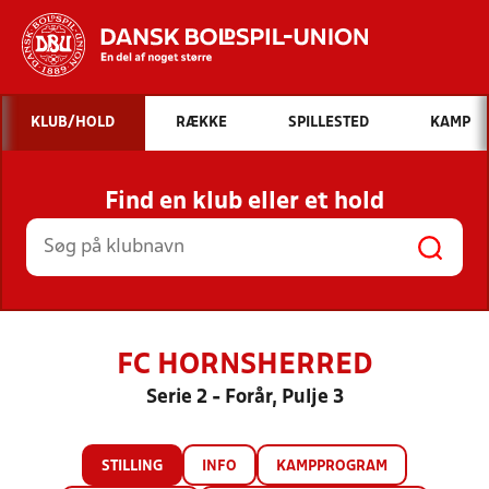
Hvad vil du søge efter?
KLUB/HOLD
RÆKKE
SPILLESTED
KAMP
INDHOLD OG NYHEDER
Find en klub eller et hold
STILLINGER, RESULTATER, KLUBBER OG
HOLD
FC HORNSHERRED
Serie 2 - Forår, Pulje 3
STILLING
INFO
KAMPPROGRAM