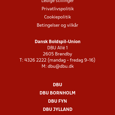
Ledige stillinger
Privatlivspolitik
Cookiepolitik
Betingelser og vilkår
Dansk Boldspil-Union
DBU Allé 1
2605 Brøndby
T: 4326 2222 (mandag - fredag 9-16)
M:
dbu@dbu.dk
DBU
DBU BORNHOLM
DBU FYN
DBU JYLLAND