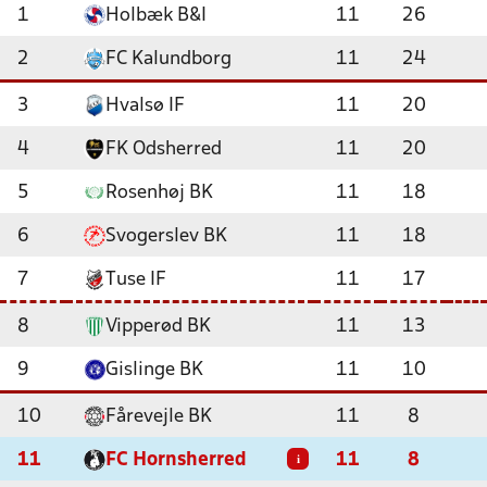
1
Holbæk B&I
11
26
2
FC Kalundborg
11
24
3
Hvalsø IF
11
20
4
FK Odsherred
11
20
5
Rosenhøj BK
11
18
6
Svogerslev BK
11
18
7
Tuse IF
11
17
8
Vipperød BK
11
13
9
Gislinge BK
11
10
10
Fårevejle BK
11
8
11
FC Hornsherred
11
8
i