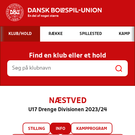
Hvad vil du søge efter?
KLUB/HOLD
RÆKKE
SPILLESTED
KAMP
INDHOLD OG NYHEDER
Find en klub eller et hold
STILLINGER, RESULTATER, KLUBBER OG
HOLD
NÆSTVED
U17 Drenge Divisionen 2023/24
STILLING
INFO
KAMPPROGRAM