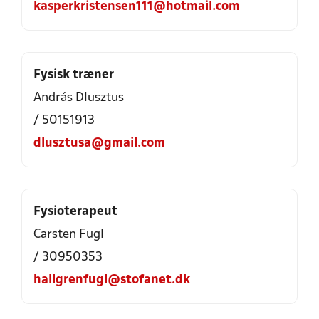
kasperkristensen111@hotmail.com
Fysisk træner
András Dlusztus
/ 50151913
dlusztusa@gmail.com
Fysioterapeut
Carsten Fugl
/ 30950353
hallgrenfugl@stofanet.dk