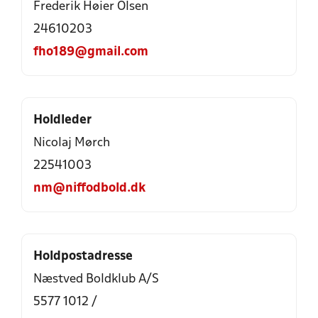
Frederik Høier Olsen
24610203
fho189@gmail.com
Holdleder
Nicolaj Mørch
22541003
nm@niffodbold.dk
Holdpostadresse
Næstved Boldklub A/S
5577 1012 /