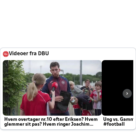
Videoer fra DBU
Hvem overtager nr.10 efter Eriksen? Hvem
Ung vs. Gamm
glemmer sit pas? Hvem ringer Joachim
#football
altid til efter kampe?