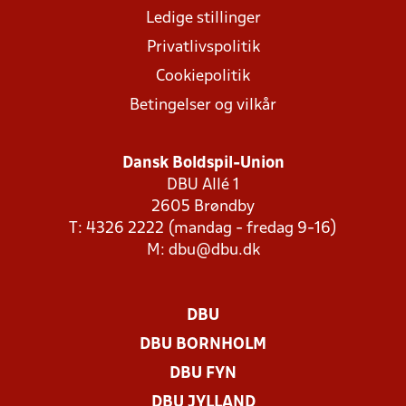
Ledige stillinger
Privatlivspolitik
Cookiepolitik
Betingelser og vilkår
Dansk Boldspil-Union
DBU Allé 1
2605 Brøndby
T: 4326 2222 (mandag - fredag 9-16)
M:
dbu@dbu.dk
DBU
DBU BORNHOLM
DBU FYN
DBU JYLLAND