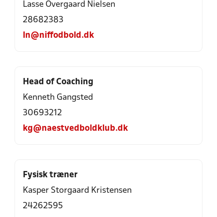
Lasse Overgaard Nielsen
28682383
ln@niffodbold.dk
Head of Coaching
Kenneth Gangsted
30693212
kg@naestvedboldklub.dk
Fysisk træner
Kasper Storgaard Kristensen
24262595