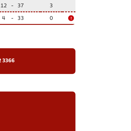
12
-
37
3
4
-
33
0
!
2 3366