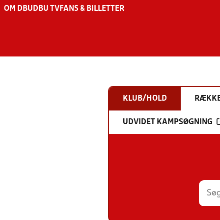
OM DBU
DBU TV
FANS & BILLETTER
KLUB/HOLD
RÆKK
UDVIDET KAMPSØGNING