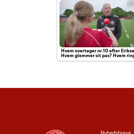
05
Hvem overtager nr.10 efter Eriks
Hvem glemmer sit pas? Hvem rin
Joachim altid til efter kampe?
Nyhedsbreve