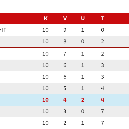
K
V
U
T
 IF
10
9
1
0
10
8
0
2
10
7
1
2
10
6
1
3
10
6
1
3
10
5
1
4
10
4
2
4
10
3
0
7
10
2
1
7