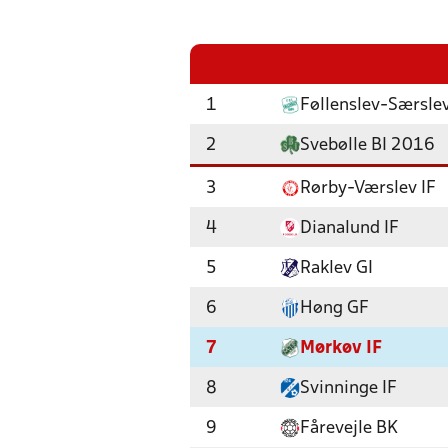
1
Føllenslev-Særslev
2
Svebølle BI 2016
3
Rørby-Værslev IF
4
Dianalund IF
5
Raklev GI
6
Høng GF
7
Mørkøv IF
8
Svinninge IF
9
Fårevejle BK