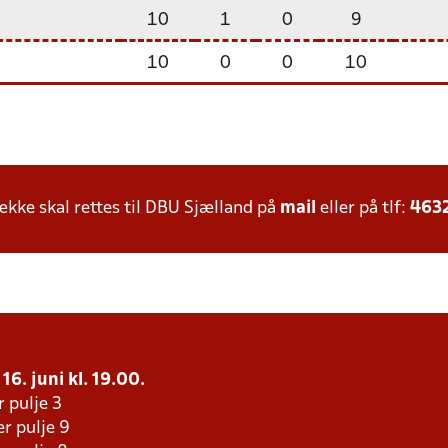
10
1
0
9
10
0
0
10
ke skal rettes til DBU Sjælland på
mail
eller på tlf:
463
16. juni kl. 19.00.
r pulje 3
r pulje 9