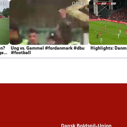
:11
00:19
en?
Ung vs. Gammel #fordanmark #dbu
Highlights: Danma
ger
#football
Dansk Boldspil-Union