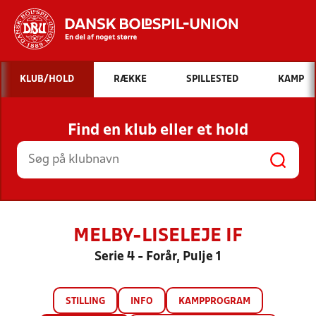
Hvad vil du søge efter?
KLUB/HOLD
RÆKKE
SPILLESTED
KAMP
INDHOLD OG NYHEDER
Find en klub eller et hold
STILLINGER, RESULTATER, KLUBBER OG
HOLD
MELBY-LISELEJE IF
Serie 4 - Forår, Pulje 1
STILLING
INFO
KAMPPROGRAM