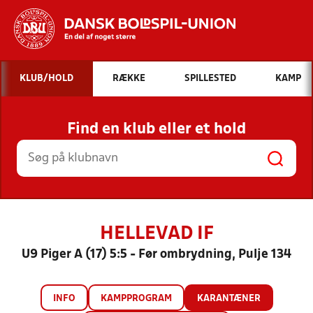
Hvad vil du søge efter?
KLUB/HOLD
RÆKKE
SPILLESTED
KAMP
INDHOLD OG NYHEDER
Find en klub eller et hold
STILLINGER, RESULTATER, KLUBBER OG
HOLD
HELLEVAD IF
U9 Piger A (17) 5:5 - Før ombrydning, Pulje 134
INFO
KAMPPROGRAM
KARANTÆNER