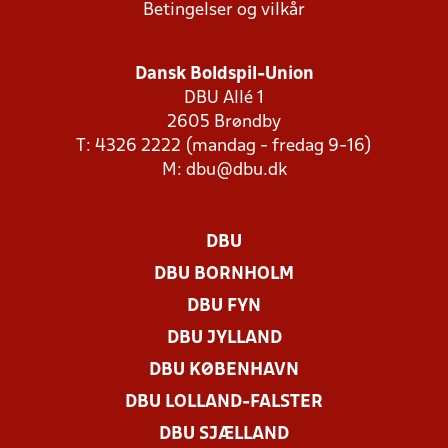
Betingelser og vilkår
Dansk Boldspil-Union
DBU Allé 1
2605 Brøndby
T: 4326 2222 (mandag - fredag 9-16)
M:
dbu@dbu.dk
DBU
DBU BORNHOLM
DBU FYN
DBU JYLLAND
DBU KØBENHAVN
DBU LOLLAND-FALSTER
DBU SJÆLLAND