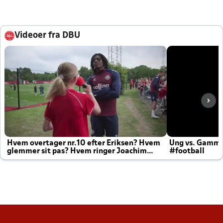
Videoer fra DBU
Hvem overtager nr.10 efter Eriksen? Hvem
Ung vs. Gamm
glemmer sit pas? Hvem ringer Joachim
#football
altid til efter kampe?