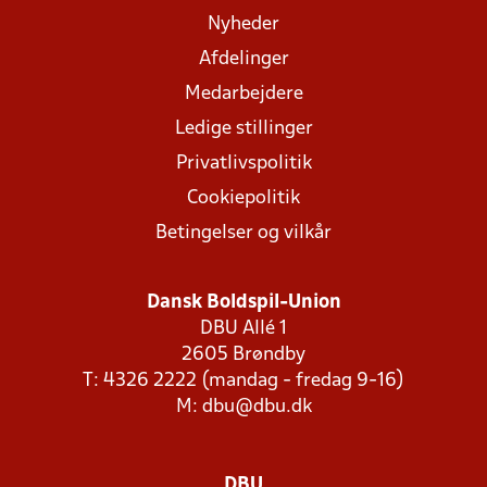
Nyheder
Afdelinger
Medarbejdere
Ledige stillinger
Privatlivspolitik
Cookiepolitik
Betingelser og vilkår
Dansk Boldspil-Union
DBU Allé 1
2605 Brøndby
T: 4326 2222 (mandag - fredag 9-16)
M:
dbu@dbu.dk
DBU