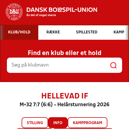
Hvad vil du søge efter?
KLUB/HOLD
RÆKKE
SPILLESTED
KAMP
INDHOLD OG NYHEDER
Find en klub eller et hold
STILLINGER, RESULTATER, KLUBBER OG
HOLD
HELLEVAD IF
M+32 7:7 (6:6) - Helårsturnering 2026
STILLING
INFO
KAMPPROGRAM