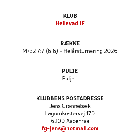
KLUB
Hellevad IF
RÆKKE
M+32 7:7 (6:6) - Helårsturnering 2026
PULJE
Pulje 1
KLUBBENS POSTADRESSE
Jens Grønnebæk
Løgumkostervej 170
6200 Aabenraa
fg-jens@hotmail.com