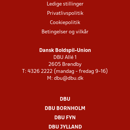
Ledige stillinger
Privatlivspolitik
Cookiepolitik
Betingelser og vilkår
Dansk Boldspil-Union
DBU Allé 1
2605 Brøndby
T: 4326 2222 (mandag - fredag 9-16)
M:
dbu@dbu.dk
DBU
DBU BORNHOLM
DBU FYN
DBU JYLLAND