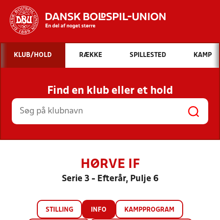
Hvad vil du søge efter?
KLUB/HOLD
RÆKKE
SPILLESTED
KAMP
INDHOLD OG NYHEDER
Find en klub eller et hold
STILLINGER, RESULTATER, KLUBBER OG
HOLD
HØRVE IF
Serie 3 - Efterår, Pulje 6
STILLING
INFO
KAMPPROGRAM