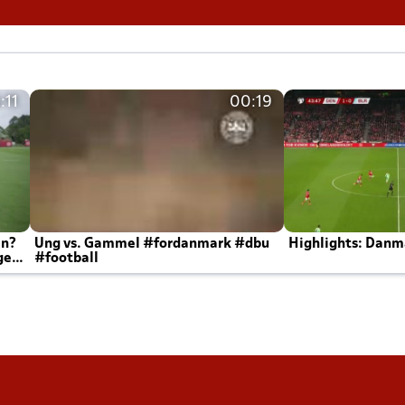
:11
00:19
en?
Ung vs. Gammel #fordanmark #dbu
Highlights: Danma
ger
#football