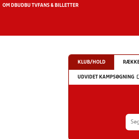
OM DBU
DBU TV
FANS & BILLETTER
KLUB/HOLD
RÆKK
UDVIDET KAMPSØGNING