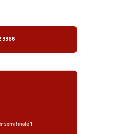
2 3366
er semifinale 1