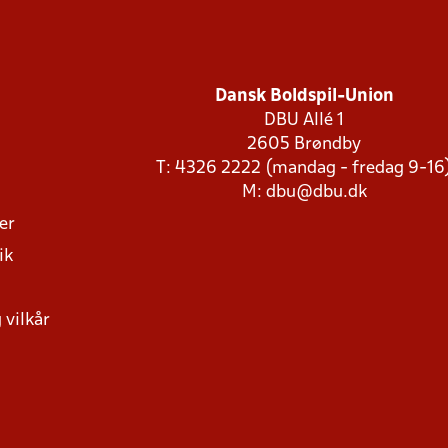
Dansk Boldspil-Union
DBU Allé 1
2605 Brøndby
T: 4326 2222 (mandag - fredag 9-16
M:
dbu@dbu.dk
ger
ik
 vilkår