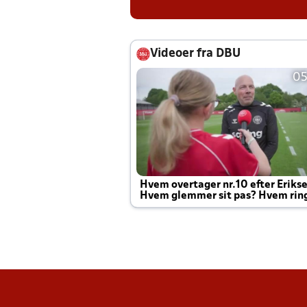
Videoer fra DBU
05
Hvem overtager nr.10 efter Eriks
Hvem glemmer sit pas? Hvem rin
Joachim altid til efter kampe?