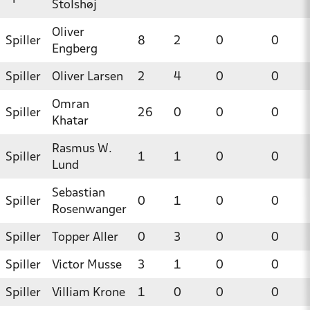
Stolshøj
Oliver
Spiller
8
2
0
0
Engberg
Spiller
Oliver Larsen
2
4
0
0
Omran
Spiller
26
0
0
0
Khatar
Rasmus W.
Spiller
1
1
0
0
Lund
Sebastian
Spiller
0
1
0
0
Rosenwanger
Spiller
Topper Aller
0
3
0
0
Spiller
Victor Musse
3
1
0
0
Spiller
Villiam Krone
1
0
0
0