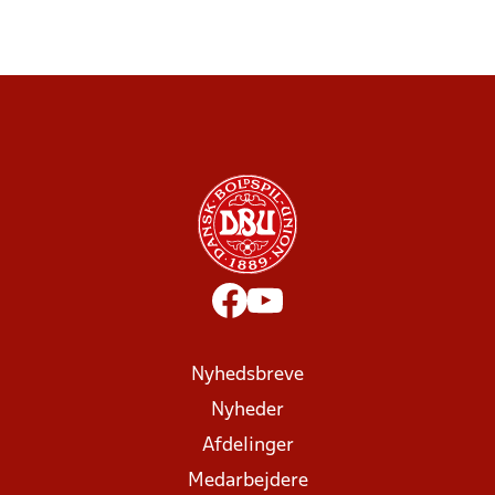
Nyhedsbreve
Nyheder
Afdelinger
Medarbejdere