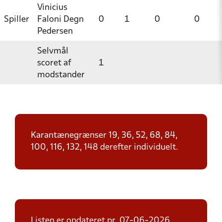
Vinicius
Spiller
Faloni Degn
0
1
0
0
Pedersen
Selvmål
scoret af
1
modstander
Karantænegrænser 19, 36, 52, 68, 84,
100, 116, 132, 148 derefter individuelt.
Listen er opdateret pr. 07-06-2026