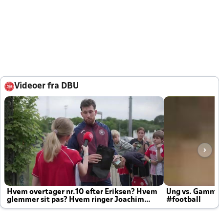
Videoer fra DBU
Hvem overtager nr.10 efter Eriksen? Hvem
Ung vs. Gamm
glemmer sit pas? Hvem ringer Joachim
#football
altid til efter kampe?